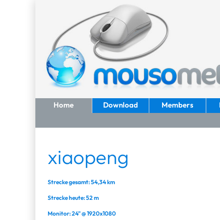
Home
Download
Members
xiaopeng
Strecke gesamt: 54,34 km
Strecke heute: 52 m
Monitor: 24" @ 1920x1080