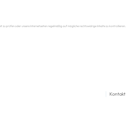
eit zu prüfen oder unsere Internetseiten regelmäßig auf mögliche rechtswidrige Inhalte zu kontrollieren.
│
Kontakt