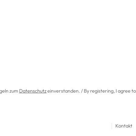
egeln zum
Datenschutz
einverstanden. / By registering, I agree to
│
Kontakt