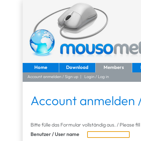
Home
Download
Members
Account anmelden / Sign up
|
Login / Log in
Account anmelden /
Bitte fülle das Formular vollständig aus. / Please fi
Benutzer / User name